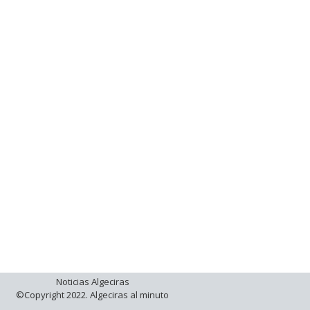
Noticias Algeciras
©Copyright 2022. Algeciras al minuto