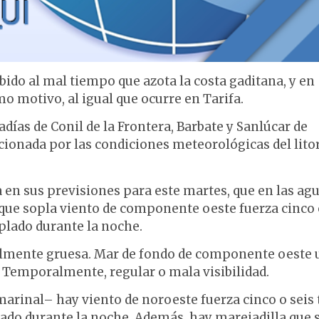
bido al mal tiempo que azota la costa gaditana, y en
smo motivo, al igual que ocurre en Tarifa.
días de Conil de la Frontera, Barbate y Sanlúcar de
ionada por las condiciones meteorológicas del lito
 en sus previsiones para este martes, que en las ag
que sopla viento de componente oeste fuerza cinco 
oplado durante la noche.
ralmente gruesa. Mar de fondo de componente oeste 
. Temporalmente, regular o mala visibilidad.
arinal– hay viento de noroeste fuerza cinco o seis 
plado durante la noche. Además, hay marejadilla que 