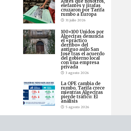
Antes que nosotros,
elefantes y jirafas
cruzaron por Tarifa
rumbo a Europa
31 julio 2026
100×100 Unidos por
Algeciras denuncia
el «práctico
derribo» del
antiguo asilo San
José tras el acuerdo
del gobierno local
con una empresa
privada
3 agosto 2026
La OPE cambia de
rumbo, Tarifa crece
mientras Algeciras
pierde tráfico: El
análisis
5 agosto 2026