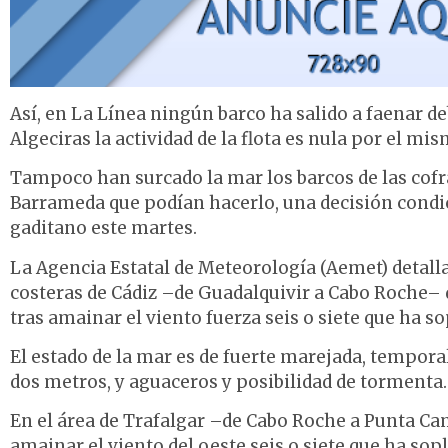
Así, en La Línea ningún barco ha salido a faenar de
Algeciras la actividad de la flota es nula por el mi
Tampoco han surcado la mar los barcos de las cofra
Barrameda que podían hacerlo, una decisión condic
gaditano este martes.
La Agencia Estatal de Meteorología (Aemet) detalla
costeras de Cádiz –de Guadalquivir a Cabo Roche– 
tras amainar el viento fuerza seis o siete que ha s
El estado de la mar es de fuerte marejada, tempo
dos metros, y aguaceros y posibilidad de tormenta
En el área de Trafalgar –de Cabo Roche a Punta Cam
amainar el viento del oeste seis o siete que ha so