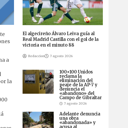
El algecireño Álvaro Leiva guía al
te
Real Madrid Castilla con el gol de la
ones
victoria en el minuto 88
Redaccion
7 agosto 2026
na a
100×100 Unidos
l
reclama la
eliminación del
or la
peaje de la AP-7 y
denuncia el
«abandono» del
Campo de Gibraltar
000
7 agosto 2026
tá
Adelante denuncia
una obra
«abandonada» y
acusa al