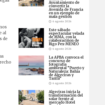
regas
Ayuntamiento de
convertir la
Avenida de Francia
en un ejemplo de
mala gestión
6 agosto 2026
unos
Este sábado
e al
espectacular velada
de MMA, con la
s de
colaboraciñon de
Rigo Pex-MENEO
o
6 agosto 2026
as
La APBA convoca el
concurso de
erecho
fotografía
ambiental “Puerto y
Naturaleza: Bahía
de Algeciras y
Tarifa”
6 agosto 2026
Algeciras inicia la
transformación del
solar frente al
mercado Hotel