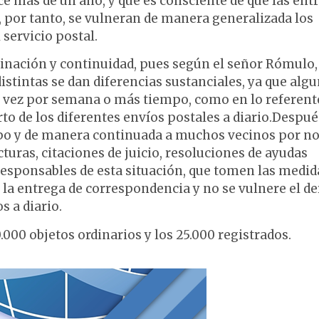
ce más de un año, y que es consciente de que las ent
, por tanto, se vulneran de manera generalizada los
 servicio postal.
minación y continuidad, pues según el señor Rómulo,
istintas se dan diferencias sustanciales, ya que alg
una vez por semana o más tiempo, como en lo referent
to de los diferentes envíos postales a diario.Despué
mpo y de manera continuada a muchos vecinos por n
cturas, citaciones de juicio, resoluciones de ayudas
responsables de esta situación, que tomen las medid
 la entrega de correspondencia y no se vulnere el d
s a diario.
000 objetos ordinarios y los 25.000 registrados.