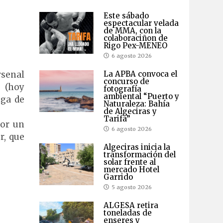
Este sábado
espectacular velada
de MMA, con la
colaboraciñon de
Rigo Pex-MENEO
6 agosto 2026
La APBA convoca el
rsenal
concurso de
l (hoy
fotografía
ambiental “Puerto y
nga de
Naturaleza: Bahía
de Algeciras y
Tarifa”
por un
6 agosto 2026
r, que
Algeciras inicia la
transformación del
solar frente al
mercado Hotel
Garrido
5 agosto 2026
ALGESA retira
toneladas de
enseres y