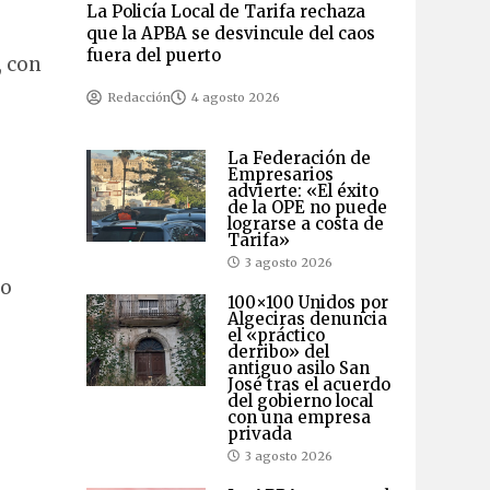
La Policía Local de Tarifa rechaza
que la APBA se desvincule del caos
fuera del puerto
, con
Redacción
4 agosto 2026
La Federación de
Empresarios
advierte: «El éxito
de la OPE no puede
lograrse a costa de
Tarifa»
3 agosto 2026
no
100×100 Unidos por
Algeciras denuncia
el «práctico
derribo» del
antiguo asilo San
José tras el acuerdo
del gobierno local
con una empresa
privada
3 agosto 2026