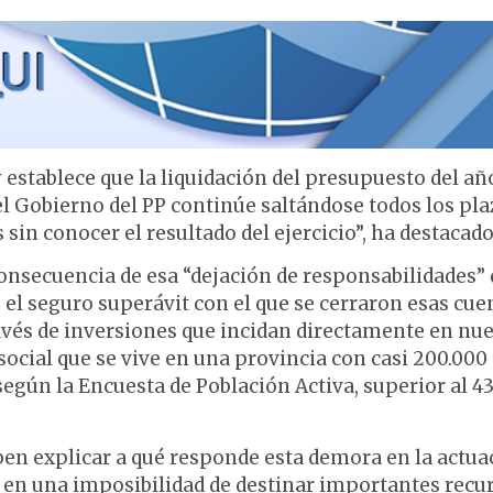
 establece que la liquidación del presupuesto del añ
 el Gobierno del PP continúe saltándose todos los pl
in conocer el resultado del ejercicio”, ha destacado
nsecuencia de esa “dejación de responsabilidades” 
 el seguro superávit con el que se cerraron esas cue
avés de inversiones que incidan directamente en nu
ocial que se vive en una provincia con casi 200.000
egún la Encuesta de Población Activa, superior al 4
eben explicar a qué responde esta demora en la actua
o en una imposibilidad de destinar importantes recu