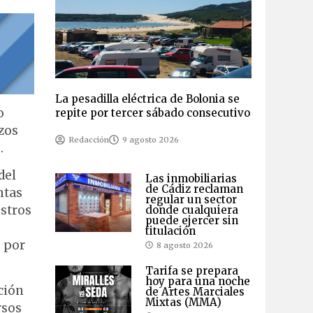
La pesadilla eléctrica de Bolonia se
o
repite por tercer sábado consecutivo
azos
Redacción
9 agosto 2026
.
del
Las inmobiliarias
de Cádiz reclaman
ntas
regular un sector
estros
donde cualquiera
puede ejercer sin
titulación
3 por
8 agosto 2026
Tarifa se prepara
hoy para una noche
ción
de Artes Marciales
Mixtas (MMA)
rsos