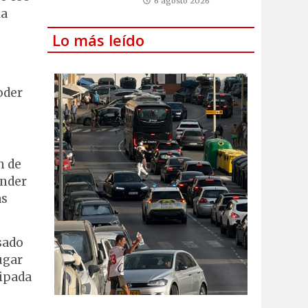
6 agosto 2026
la
Lo más leído
oder
n de
onder
as
sado
ugar
cipada