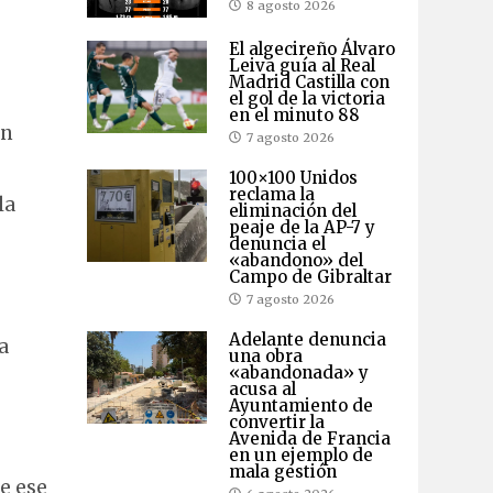
8 agosto 2026
El algecireño Álvaro
Leiva guía al Real
Madrid Castilla con
el gol de la victoria
en el minuto 88
ón
7 agosto 2026
100×100 Unidos
reclama la
la
eliminación del
peaje de la AP-7 y
denuncia el
«abandono» del
Campo de Gibraltar
7 agosto 2026
Adelante denuncia
a
una obra
«abandonada» y
acusa al
Ayuntamiento de
convertir la
Avenida de Francia
en un ejemplo de
mala gestión
e ese