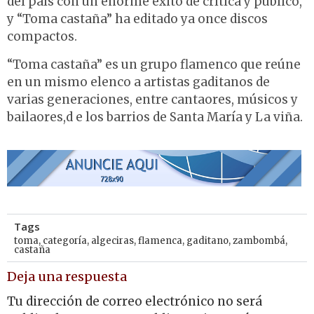
del país con un enorme éxito de crítica y público,
y “Toma castaña” ha editado ya once discos
compactos.
“Toma castaña” es un grupo flamenco que reúne
en un mismo elenco a artistas gaditanos de
varias generaciones, entre cantaores, músicos y
bailaores,d e los barrios de Santa María y La viña.
Tags
toma
,
categoría
,
algeciras
,
flamenca
,
gaditano
,
zambombá
,
castaña
Deja una respuesta
Tu dirección de correo electrónico no será