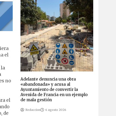
iera
a el
 la
a
Adelante denuncia una obra
 es no
«abandonada» y acusa al
Ayuntamiento de convertir la
Avenida de Francia en un ejemplo
de mala gestión
ra el
jando
Redaccion
6 agosto 2026
, de