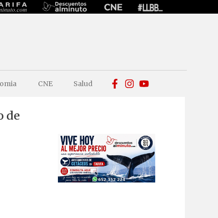
omia
CNE
Salud
o de