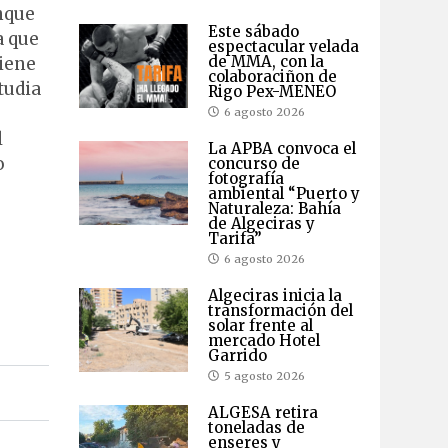
unque
Este sábado
a que
espectacular velada
de MMA, con la
tiene
colaboraciñon de
tudia
Rigo Pex-MENEO
6 agosto 2026
l
La APBA convoca el
o
concurso de
fotografía
ambiental “Puerto y
Naturaleza: Bahía
de Algeciras y
Tarifa”
6 agosto 2026
Algeciras inicia la
transformación del
solar frente al
mercado Hotel
Garrido
5 agosto 2026
ALGESA retira
toneladas de
enseres y