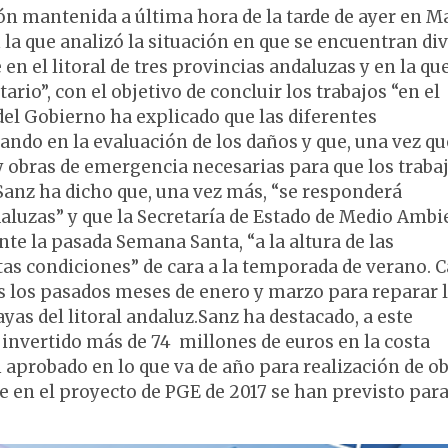
ón mantenida a última hora de la tarde de ayer en M
n la que analizó la situación en que se encuentran di
en el litoral de tres provincias andaluzas y en la qu
ario”, con el objetivo de concluir los trabajos “en el
del Gobierno ha explicado que las diferentes
ndo en la evaluación de los daños y que, una vez qu
 obras de emergencia necesarias para que los traba
anz ha dicho que, una vez más, “se responderá
aluzas” y que la Secretaría de Estado de Medio Ambi
te la pasada Semana Santa, “a la altura de las
tas condiciones” de cara a la temporada de verano. 
s los pasados meses de enero y marzo para reparar 
yas del litoral andaluz.Sanz ha destacado, a este
 invertido más de 74 millones de euros en la costa
n aprobado en lo que va de año para realización de o
e en el proyecto de PGE de 2017 se han previsto par