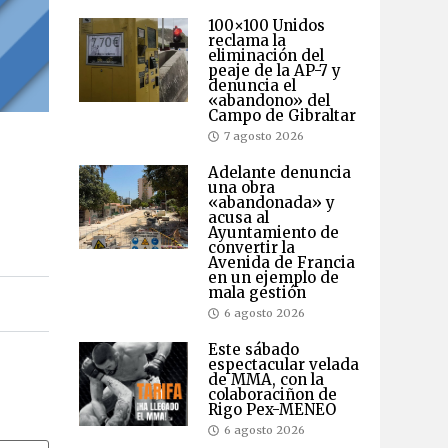
100×100 Unidos
reclama la
eliminación del
peaje de la AP-7 y
denuncia el
«abandono» del
Campo de Gibraltar
7 agosto 2026
Adelante denuncia
una obra
«abandonada» y
acusa al
Ayuntamiento de
convertir la
Avenida de Francia
en un ejemplo de
mala gestión
6 agosto 2026
Este sábado
espectacular velada
de MMA, con la
colaboraciñon de
Rigo Pex-MENEO
6 agosto 2026