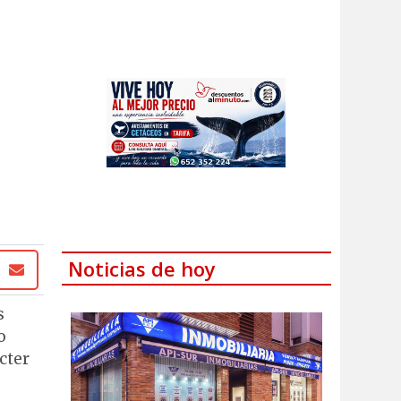
Noticias de hoy
s
o
cter