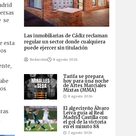
adrid
versas
e se
Las inmobiliarias de Cádiz reclaman
regular un sector donde cualquiera
e esta
puede ejercer sin titulación
jos
Redacción
8 agosto 2026
ente,
Tarifa se prepara
Cabe
hoy para una noche
de Artes Marciales
los
Mixtas (MMA)
8 agosto 2026
El algecireño Álvaro
bras
Leiva guía al Real
Madrid Castilla con
a
el gol de la victoria
en el minuto 88
7 agosto 2026