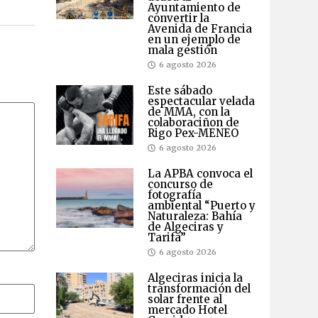
Ayuntamiento de
convertir la
Avenida de Francia
en un ejemplo de
mala gestión
6 agosto 2026
Este sábado
espectacular velada
de MMA, con la
colaboraciñon de
Rigo Pex-MENEO
6 agosto 2026
La APBA convoca el
concurso de
fotografía
ambiental “Puerto y
Naturaleza: Bahía
de Algeciras y
Tarifa”
6 agosto 2026
Algeciras inicia la
transformación del
solar frente al
mercado Hotel