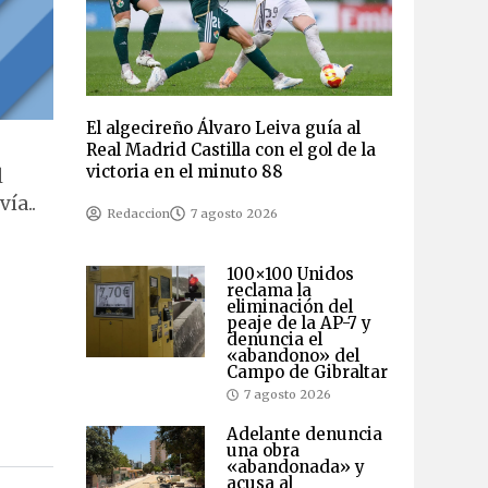
El algecireño Álvaro Leiva guía al
Real Madrid Castilla con el gol de la
victoria en el minuto 88
l
ía..
Redaccion
7 agosto 2026
100×100 Unidos
reclama la
eliminación del
peaje de la AP-7 y
denuncia el
«abandono» del
Campo de Gibraltar
7 agosto 2026
Adelante denuncia
una obra
«abandonada» y
acusa al