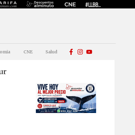
omia
CNE
Salud
ur