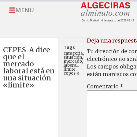
MENU
Diario Digital | 6 de agosto de 2026 05:43
Deja una respuest
Tags
CEPES-A dice
Tu dirección de co
categoría
,
que el
situación
,
electrónico no ser
mercado
,
mercado
laboral
,
Los campos obliga
laboral está en
límite
,
cepes-a
están marcados c
una situación
«límite»
Comentario
*