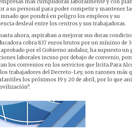
as empresas más cumplidoras laboralmente y con plan
or a su personal para poder competir y mantener la
lumnado que pondrá en peligro los empleos y su
encia desleal entre los centros y sus trabajadoras.
, hasta ahora, aspiraban a mejorar sus duras condici
educadora cobra 837 euros brutos por un mínimo de 
 aprobado por el Gobierno andaluz, ha supuesto un 
uaciones laborales incuso por debajo de convenio, por
an los convenios en los servicios que licita.Para Alc
 los trabajadores del Decreto-Ley, son razones más 
fantiles los próximos 19 y 20 de abril, por lo que an
vilización”.