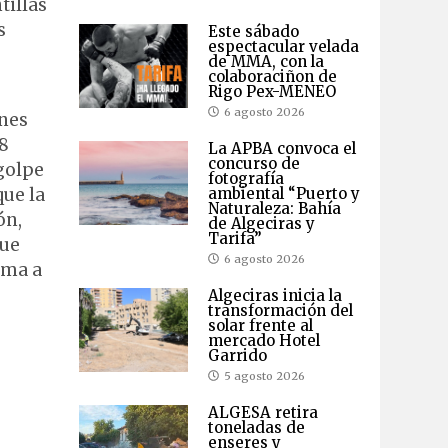
tillas
s
Este sábado
espectacular velada
de MMA, con la
colaboraciñon de
Rigo Pex-MENEO
6 agosto 2026
ones
38
La APBA convoca el
concurso de
golpe
fotografía
ambiental “Puerto y
que la
Naturaleza: Bahía
ón,
de Algeciras y
Tarifa”
que
6 agosto 2026
ima a
Algeciras inicia la
transformación del
solar frente al
mercado Hotel
Garrido
5 agosto 2026
ALGESA retira
toneladas de
enseres y