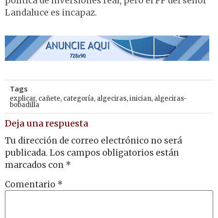
política de inversiones real, pero el PP del señor
Landaluce es incapaz.
Tags
explicar
,
cañete
,
categoría
,
algeciras
,
inician
,
algeciras-
bobadilla
Deja una respuesta
Tu dirección de correo electrónico no será
publicada.
Los campos obligatorios están
marcados con
*
Comentario
*