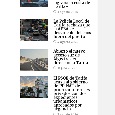
lograrse a costa de
Tarifa»
3 agosto 2026
La Policía Local de
Tarifa rechaza que
la APBA se
desvincule del caos
fuera del puerto
4 agosto 2026
Abierto el nuevo
acceso sur de
Algeciras en
dirección a Tarifa
31 julio 2026
El PSOE de Tarifa
acusa al gobierno
de PP-NAT de
priorizar intereses
privados con dos
expedientes
urbanísticos
aprobados por
urgencia
3 agosto 2026