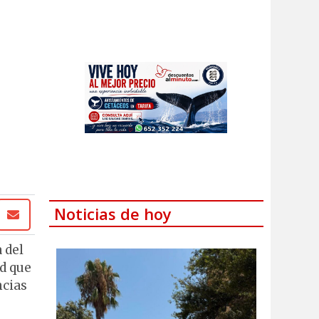
Noticias de hoy
 del
d que
ncias