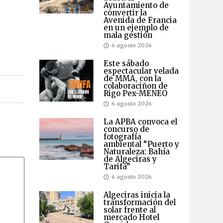
Ayuntamiento de
convertir la
Avenida de Francia
en un ejemplo de
mala gestión
6 agosto 2026
Este sábado
espectacular velada
de MMA, con la
colaboraciñon de
Rigo Pex-MENEO
6 agosto 2026
La APBA convoca el
concurso de
fotografía
ambiental “Puerto y
Naturaleza: Bahía
de Algeciras y
Tarifa”
6 agosto 2026
Algeciras inicia la
transformación del
solar frente al
mercado Hotel