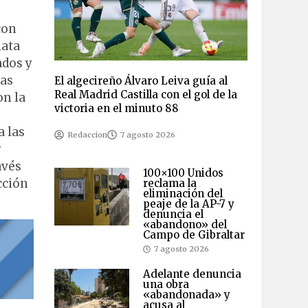
con
iata
ados y
das
El algecireño Álvaro Leiva guía al
Real Madrid Castilla con el gol de la
on la
victoria en el minuto 88
a las
Redaccion
7 agosto 2026
y
avés
100×100 Unidos
cción
reclama la
eliminación del
peaje de la AP-7 y
denuncia el
«abandono» del
Campo de Gibraltar
7 agosto 2026
Adelante denuncia
una obra
«abandonada» y
acusa al