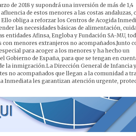
arzo de 2018 y supondrá una inversión de más de 1,4
 afluencia de estos menores a las costas andaluzas, 
 Ello obliga a reforzar los Centros de Acogida Inmed
tender las necesidades básicas de alimentación, cuid
las entidades Afinsa, Engloba y Fundación SA-MU, to
es con menores extranjeros no acompañados.Junto c
 especial para acoger a los menores y ha hecho un
del Gobierno de España, para que se tengan en cuent
e la inmigración.La Dirección General de Infancia 
tes no acompañados que llegan a la comunidad a tr
da Inmediata les garantizan atención urgente, prote