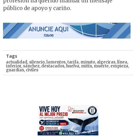
profesión ha querido mandar un mensaje
público de apoyo y cariño.
Tags
actualidad
,
silencio
,
lamentos
,
tarifa
,
minuto
,
algeciras
,
línea
,
inferior
,
sánchez
,
destacados
,
huelva
,
mitín
,
muerte
,
empieza
,
guardias
,
civiles