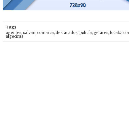
Tags
agentes
,
salvan
,
comarca
,
destacados
,
policía
,
getares
,
local»
,
co
algeciras