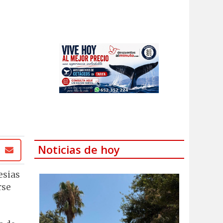
Noticias de hoy
esias
rse