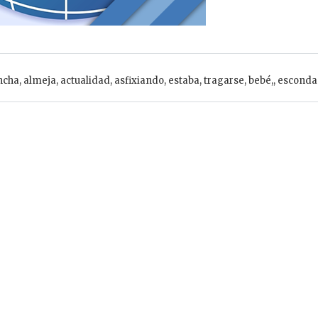
ncha
,
almeja
,
actualidad
,
asfixiando
,
estaba
,
tragarse
,
bebé,
,
esconda