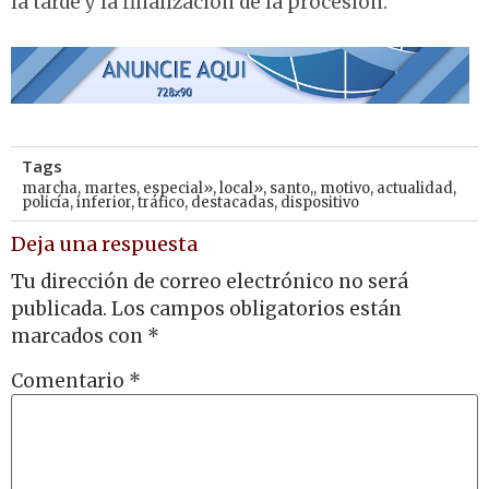
la tarde y la finalización de la procesión.
Tags
marcha
,
martes
,
especial»
,
local»
,
santo,
,
motivo
,
actualidad
,
policía
,
inferior
,
tráfico
,
destacadas
,
dispositivo
Deja una respuesta
Tu dirección de correo electrónico no será
publicada.
Los campos obligatorios están
marcados con
*
Comentario
*