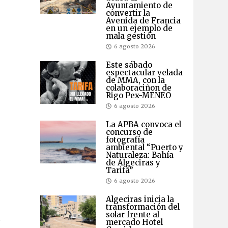
Ayuntamiento de
convertir la
Avenida de Francia
en un ejemplo de
mala gestión
6 agosto 2026
Este sábado
espectacular velada
de MMA, con la
colaboraciñon de
Rigo Pex-MENEO
6 agosto 2026
La APBA convoca el
concurso de
fotografía
ambiental “Puerto y
Naturaleza: Bahía
de Algeciras y
Tarifa”
6 agosto 2026
Algeciras inicia la
transformación del
solar frente al
l
mercado Hotel