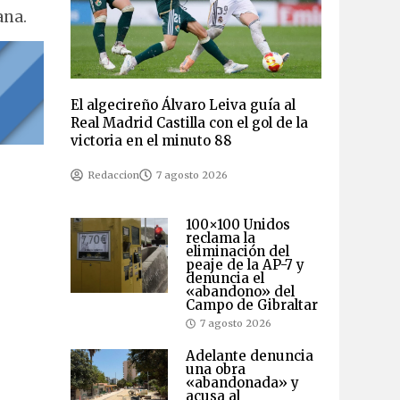
ana.
El algecireño Álvaro Leiva guía al
Real Madrid Castilla con el gol de la
victoria en el minuto 88
Redaccion
7 agosto 2026
100×100 Unidos
reclama la
eliminación del
peaje de la AP-7 y
denuncia el
«abandono» del
Campo de Gibraltar
7 agosto 2026
Adelante denuncia
una obra
«abandonada» y
acusa al