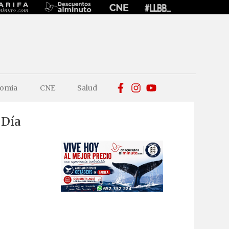
omia
CNE
Salud
 Día