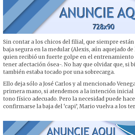
Sin contar a los chicos del filial, que siempre est
baja segura en la medular (Alexis, aún aquejado de l
quien recibió un fuerte golpe en el entrenamiento
tener afectación ósea-. No hay que olvidar que, si
también estaba tocado por una sobrecarga.
Ello deja sólo a José Carlos y al mencionado Veneg
primera mano, si atendemos a la intención inicial d
tono físico adecuado. Pero la necesidad puede hace
confirmarse la baja del ‘capi’, Mario vuelva a los t