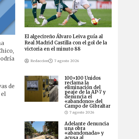
El algecireño Álvaro Leiva guía al
na
Real Madrid Castilla con el gol de la
victoria en el minuto 88
Chico,
podría
Redaccion
7 agosto 2026
100×100 Unidos
reclama la
vas de
eliminación del
peaje de la AP-7 y
 el
denuncia el
«abandono» del
Campo de Gibraltar
7 agosto 2026
Adelante denuncia
una obra
«abandonada» y
acusa al