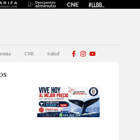
omia
CNE
Salud
os