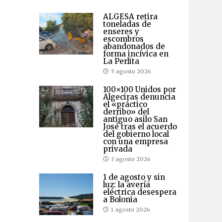
ALGESA retira
toneladas de
enseres y
escombros
abandonados de
forma incívica en
La Perlita
5 agosto 2026
100×100 Unidos por
Algeciras denuncia
el «práctico
derribo» del
antiguo asilo San
José tras el acuerdo
del gobierno local
con una empresa
privada
3 agosto 2026
1 de agosto y sin
luz: la avería
eléctrica desespera
a Bolonia
1 agosto 2026