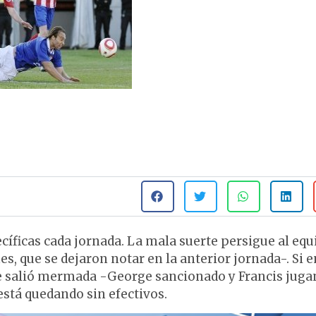
ecíficas cada jornada. La mala suerte persigue al eq
nes, que se dejaron notar en la anterior jornada-. Si e
 que salió mermada -George sancionado y Francis jug
 está quedando sin efectivos.