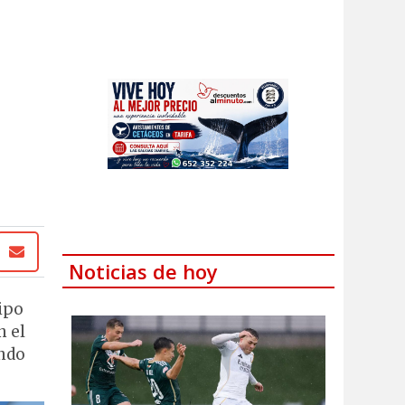
Noticias de hoy
uipo
n el
ando