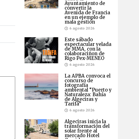
Ayuntamiento de
convertir la
Avenida de Francia
en un ejemplo de
mala gestión
6 agosto 2026
Este sábado
espectacular velada
de MMA, con la
colaboraciñon de
Rigo Pex-MENEO
6 agosto 2026
La APBA convoca el
concurso de
fotografía
ambiental “Puerto y
Naturaleza: Bahía
de Algeciras y
Tarifa”
6 agosto 2026
Algeciras inicia la
transformación del
solar frente al
mercado Hotel