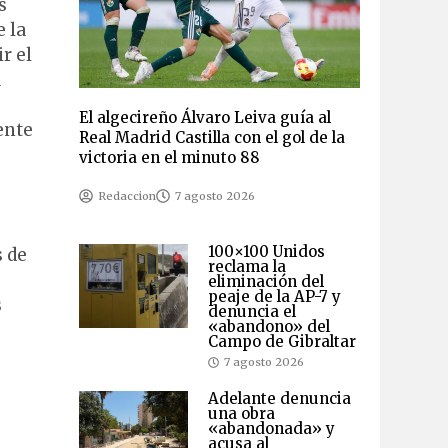
s
e la
r el
a
El algecireño Álvaro Leiva guía al
ente
Real Madrid Castilla con el gol de la
victoria en el minuto 88
Redaccion
7 agosto 2026
100×100 Unidos
s de
reclama la
eliminación del
peaje de la AP-7 y
s
denuncia el
«abandono» del
Campo de Gibraltar
7 agosto 2026
Adelante denuncia
una obra
«abandonada» y
acusa al