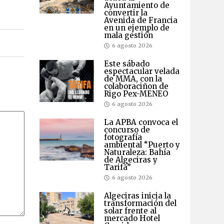
Ayuntamiento de
convertir la
Avenida de Francia
en un ejemplo de
mala gestión
6 agosto 2026
Este sábado
espectacular velada
de MMA, con la
colaboraciñon de
Rigo Pex-MENEO
6 agosto 2026
La APBA convoca el
concurso de
fotografía
ambiental “Puerto y
Naturaleza: Bahía
de Algeciras y
Tarifa”
6 agosto 2026
Algeciras inicia la
transformación del
solar frente al
mercado Hotel