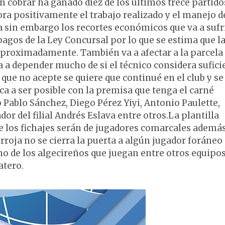
in cobrar ha ganado diez de los últimos trece partido
ora positivamente el trabajo realizado y el manejo d
a sin embargo los recortes económicos que va a sufri
agos de la Ley Concursal por lo que se estima que l
aproximadamente. También va a afectar a la parcela
va a depender mucho de si el técnico considera sufici
e que no acepte se quiere que continué en el club y se
a a ser posible con la premisa que tenga el carné
 Pablo Sánchez, Diego Pérez Yiyi, Antonio Paulette,
dor del filial Andrés Eslava entre otros.La plantilla
e los fichajes serán de jugadores comarcales ademá
irroja no se cierra la puerta a algún jugador foráneo
uno de los algecireños que juegan entre otros equipo
atero.