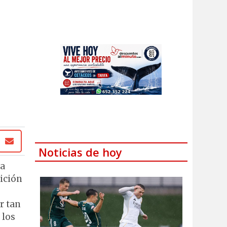
Noticias de hoy
la
bición
r tan
 los