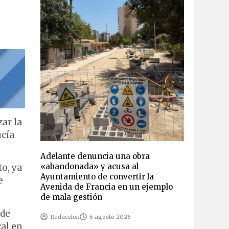
s
ar la
ucía
Adelante denuncia una obra
«abandonada» y acusa al
o, ya
Ayuntamiento de convertir la
e
Avenida de Francia en un ejemplo
de mala gestión
 de
Redaccion
6 agosto 2026
cal en