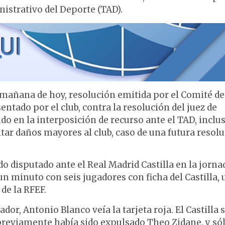
nistrativo del Deporte (TAD).
añana de hoy, resolución emitida por el Comité de
ntado por el club, contra la resolución del juez de
o en la interposición de recurso ante el TAD, inclu
itar daños mayores al club, caso de una futura resol
o disputado ante el Real Madrid Castilla en la jornad
un minuto con seis jugadores con ficha del Castilla,
de la RFEF.
or, Antonio Blanco veía la tarjeta roja. El Castilla 
reviamente había sido expulsado Theo Zidane, y só