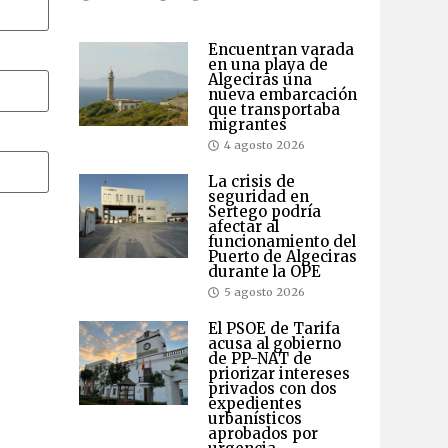
Encuentran varada
en una playa de
Algeciras una
nueva embarcación
que transportaba
migrantes
4 agosto 2026
La crisis de
seguridad en
Sertego podría
afectar al
funcionamiento del
Puerto de Algeciras
durante la OPE
5 agosto 2026
El PSOE de Tarifa
acusa al gobierno
de PP-NAT de
priorizar intereses
privados con dos
expedientes
urbanísticos
aprobados por