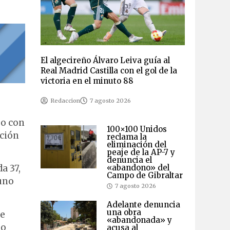
El algecireño Álvaro Leiva guía al
Real Madrid Castilla con el gol de la
victoria en el minuto 88
Redaccion
7 agosto 2026
so con
100×100 Unidos
ución
reclama la
eliminación del
peaje de la AP-7 y
denuncia el
«abandono» del
a 37,
Campo de Gibraltar
 uno
7 agosto 2026
Adelante denuncia
una obra
se
«abandonada» y
lo
acusa al