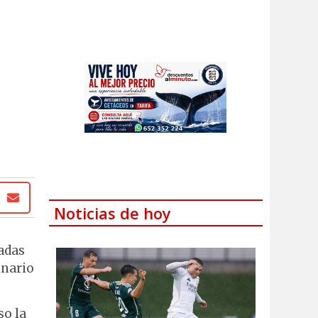
Noticias de hoy
tadas
inario
so la