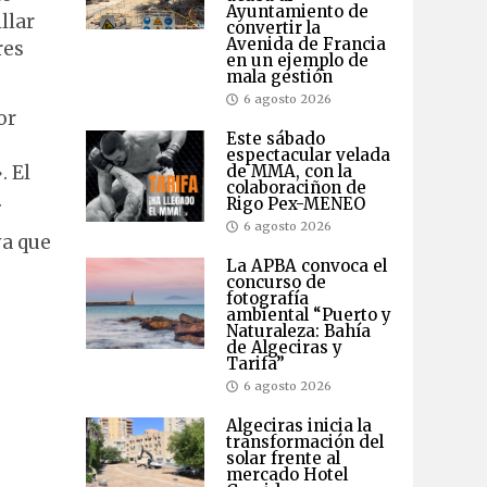
Ayuntamiento de
llar
convertir la
Avenida de Francia
res
en un ejemplo de
mala gestión
6 agosto 2026
or
Este sábado
espectacular velada
. El
de MMA, con la
colaboraciñon de
.
Rigo Pex-MENEO
6 agosto 2026
ya que
La APBA convoca el
concurso de
fotografía
ambiental “Puerto y
Naturaleza: Bahía
de Algeciras y
Tarifa”
6 agosto 2026
Algeciras inicia la
transformación del
solar frente al
mercado Hotel