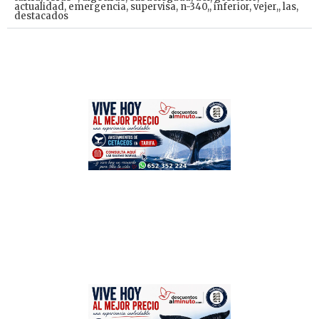
actualidad
,
emergencia
,
supervisa
,
n-340,
,
inferior
,
vejer,
,
las
,
destacados