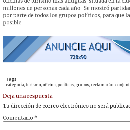
oficinas de turismo más antiguas, situada en la ci
millones de personas cada año. Se mostró partidario
por parte de todos los grupos políticos, para que l
posible.
Tags
categoría
,
turismo
,
oficina
,
políticos
,
grupos
,
reclamarán
,
conjun
Deja una respuesta
Tu dirección de correo electrónico no será publica
Comentario
*