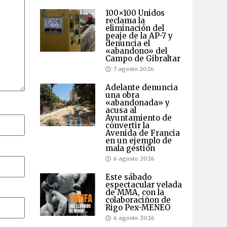
100×100 Unidos
reclama la
eliminación del
peaje de la AP-7 y
denuncia el
«abandono» del
Campo de Gibraltar
7 agosto 2026
Adelante denuncia
una obra
«abandonada» y
acusa al
Ayuntamiento de
convertir la
Avenida de Francia
en un ejemplo de
mala gestión
6 agosto 2026
Este sábado
espectacular velada
de MMA, con la
colaboraciñon de
Rigo Pex-MENEO
6 agosto 2026