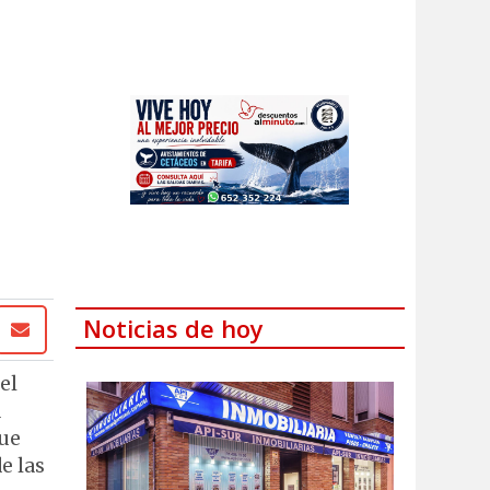
Noticias de hoy
el
a
gue
e las