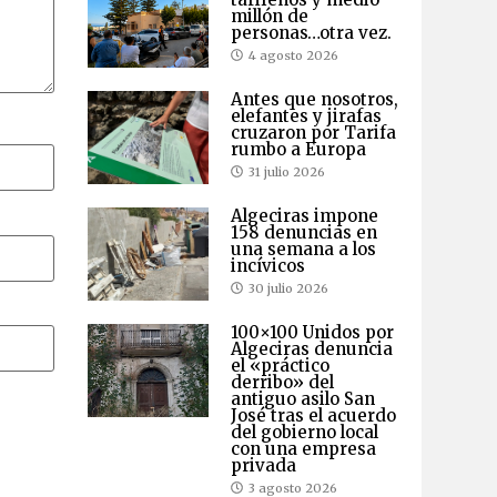
millón de
personas…otra vez.
4 agosto 2026
Antes que nosotros,
elefantes y jirafas
cruzaron por Tarifa
rumbo a Europa
31 julio 2026
Algeciras impone
158 denuncias en
una semana a los
incívicos
30 julio 2026
100×100 Unidos por
Algeciras denuncia
el «práctico
derribo» del
antiguo asilo San
José tras el acuerdo
del gobierno local
con una empresa
privada
3 agosto 2026