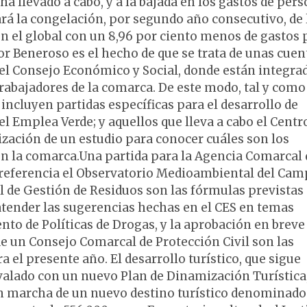
a llevado a cabo, y a la bajada en los gastos de pers
ará la congelación, por segundo año consecutivo, de 
en el global con un 8,96 por ciento menos de gastos 
or Beneroso es el hecho de que se trata de unas cuen
del Consejo Económico y Social, donde están integra
trabajadores de la comarca. De este modo, tal y como
incluyen partidas específicas para el desarrollo de
 Emplea Verde; y aquellos que lleva a cabo el Centr
ización de un estudio para conocer cuáles son los
 la comarca.Una partida para la Agencia Comarcal 
 referencia el Observatorio Medioambiental del Cam
l de Gestión de Residuos son las fórmulas previstas
tender las sugerencias hechas en el CES en temas
to de Políticas de Drogas, y la aprobación en breve
e un Consejo Comarcal de Protección Civil son las
 el presente año. El desarrollo turístico, que sigue
valado con un nuevo Plan de Dinamización Turística
a en marcha de un nuevo destino turístico denominado