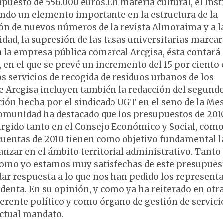
puesto de 556.000 euros.En materia cultural, el Inst
ndo un elemento importante en la estructura de la
ción de nuevos números de la revista Almoraima y a l
dad, la supresión de las tasas universitarias marcar
a la empresa pública comarcal Arcgisa, ésta contará
 en el que se prevé un incremento del 15 por ciento 
os servicios de recogida de residuos urbanos de los
e Arcgisa incluyen también la redacción del segund
ción hecha por el sindicado UGT en el seno de la Me
omunidad ha destacado que los presupuestos de 201
urgido tanto en el Consejo Económico y Social, como
 cuentas de 2010 tienen como objetivo fundamental l
anzar en el ámbito territorial administrativo. Tanto
como yo estamos muy satisfechas de este presupues
ar respuesta a lo que nos han pedido los represent
sidenta. En su opinión, y como ya ha reiterado en otr
ente político y como órgano de gestión de servici
actual mandato.