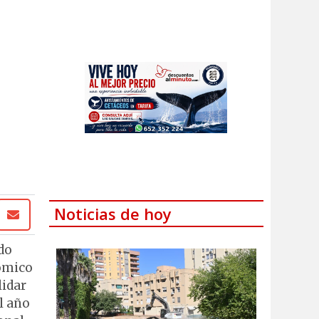
Noticias de hoy
do
nómico
lidar
l año