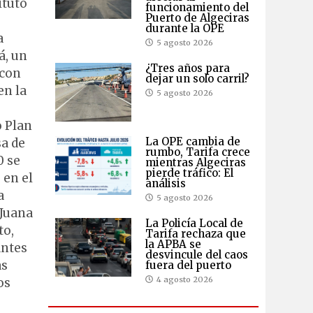
ituto
funcionamiento del
Puerto de Algeciras
durante la OPE
a
5 agosto 2026
á, un
¿Tres años para
 con
dejar un solo carril?
en la
5 agosto 2026
o Plan
La OPE cambia de
sa de
rumbo, Tarifa crece
0 se
mientras Algeciras
pierde tráfico: El
 en el
análisis
a
5 agosto 2026
 Juana
La Policía Local de
to,
Tarifa rechaza que
la APBA se
antes
desvincule del caos
as
fuera del puerto
4 agosto 2026
os