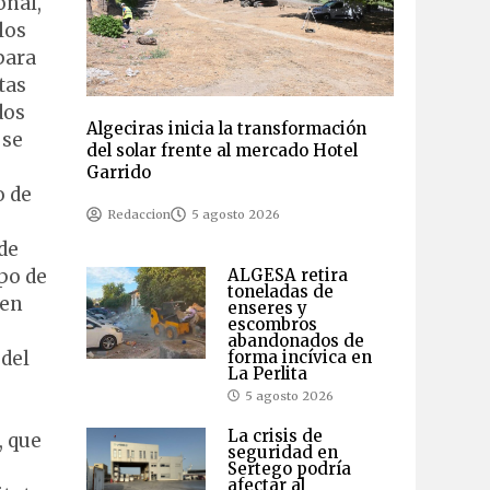
onal,
los
para
tas
dos
Algeciras inicia la transformación
 se
del solar frente al mercado Hotel
Garrido
o de
Redaccion
5 agosto 2026
de
po de
ALGESA retira
toneladas de
 en
enseres y
escombros
abandonados de
 del
forma incívica en
La Perlita
5 agosto 2026
La crisis de
, que
seguridad en
Sertego podría
afectar al