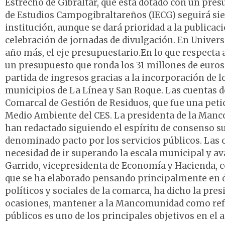
Estrecho de Gibraltar, que está dotado con un presu
de Estudios Campogibraltareños (IECG) seguirá sie
institución, aunque se dará prioridad a la publica
celebración de jornadas de divulgación. En Universi
año más, el eje presupuestario.En lo que respecta 
un presupuesto que ronda los 31 millones de euros,
partida de ingresos gracias a la incorporación de l
municipios de La Línea y San Roque. Las cuentas d
Comarcal de Gestión de Residuos, que fue una peti
Medio Ambiente del CES. La presidenta de la Manc
han redactado siguiendo el espíritu de consenso s
denominado pacto por los servicios públicos. Las
necesidad de ir superando la escala municipal y av
Garrido, vicepresidenta de Economía y Hacienda, 
que se ha elaborado pensando principalmente en d
políticos y sociales de la comarca, ha dicho la pre
ocasiones, mantener a la Mancomunidad como refer
públicos es uno de los principales objetivos en el 