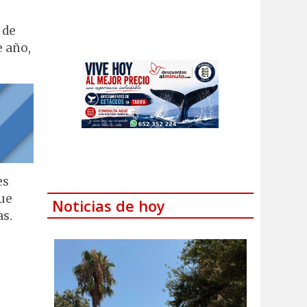
 de
e año,
es
que
Noticias de hoy
s.