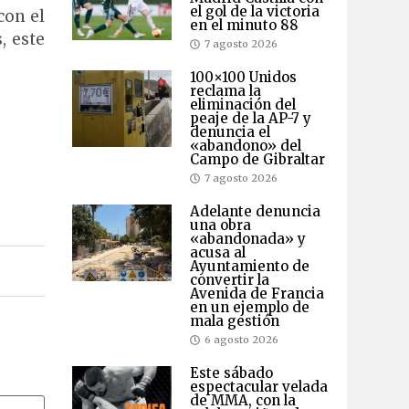
el gol de la victoria
con el
en el minuto 88
, este
7 agosto 2026
100×100 Unidos
reclama la
eliminación del
peaje de la AP-7 y
denuncia el
«abandono» del
Campo de Gibraltar
7 agosto 2026
Adelante denuncia
una obra
«abandonada» y
acusa al
Ayuntamiento de
convertir la
Avenida de Francia
en un ejemplo de
mala gestión
6 agosto 2026
Este sábado
espectacular velada
de MMA, con la