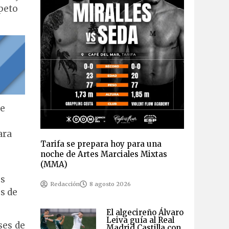
speto
de
ara
Tarifa se prepara hoy para una
noche de Artes Marciales Mixtas
(MMA)
os
Redacción
8 agosto 2026
s de
El algecireño Álvaro
Leiva guía al Real
ses de
Madrid Castilla con