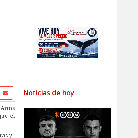
Noticias de hoy
n Arms
que el
ras y