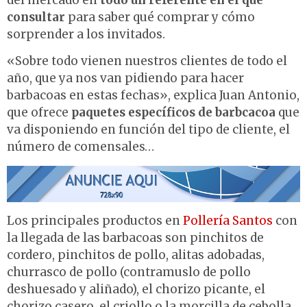
del mercado en
todo un referente en el que
consultar
para saber qué comprar y cómo
sorprender a los invitados.
«Sobre todo vienen nuestros clientes de todo el
año, que ya nos van pidiendo para hacer
barbacoas en estas fechas», explica Juan Antonio,
que ofrece
paquetes específicos de barbcacoa
que
va disponiendo en función del tipo de cliente, el
número de comensales…
Los principales productos en
Pollería Santos
con
la llegada de las barbacoas son pinchitos de
cordero, pinchitos de pollo, alitas adobadas,
churrasco de pollo (contramuslo de pollo
deshuesado y aliñado), el chorizo picante, el
chorizo casero, el criollo o la morcilla de cebolla.