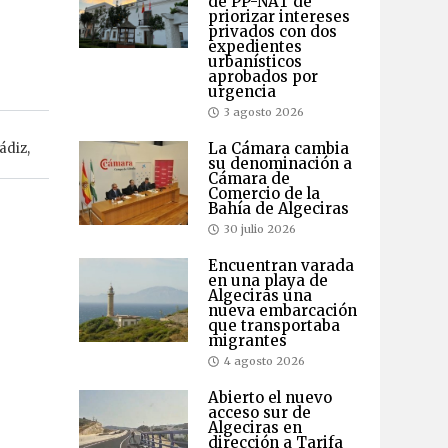
de PP-NAT de
priorizar intereses
privados con dos
expedientes
urbanísticos
aprobados por
urgencia
3 agosto 2026
La Cámara cambia
ádiz
,
su denominación a
Cámara de
Comercio de la
Bahía de Algeciras
30 julio 2026
Encuentran varada
en una playa de
Algeciras una
nueva embarcación
que transportaba
migrantes
4 agosto 2026
Abierto el nuevo
acceso sur de
Algeciras en
dirección a Tarifa