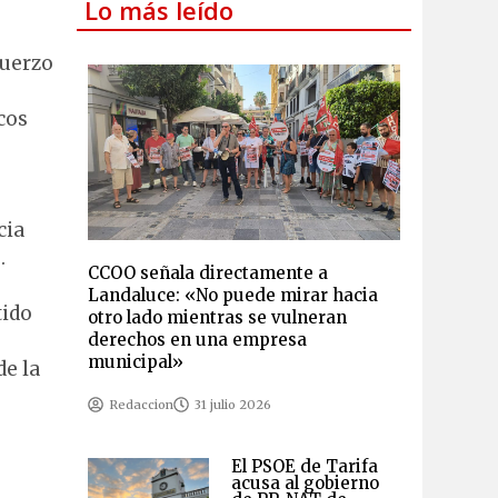
Lo más leído
fuerzo
cos
cia
.
CCOO señala directamente a
Landaluce: «No puede mirar hacia
tido
otro lado mientras se vulneran
derechos en una empresa
municipal»
de la
Redaccion
31 julio 2026
El PSOE de Tarifa
acusa al gobierno