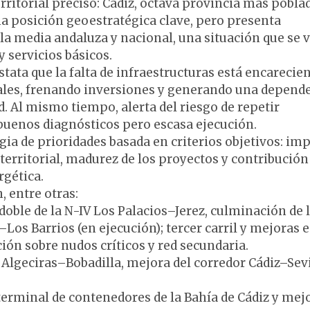
ritorial preciso: Cádiz, octava provincia más pobla
a posición geoestratégica clave, pero presenta
 la media andaluza y nacional, una situación que se 
 servicios básicos.
tata que la falta de infraestructuras está encarecie
riales, frenando inversiones y generando una depend
d. Al mismo tiempo, alerta del riesgo de repetir
 buenos diagnósticos pero escasa ejecución.
egia de prioridades basada en criterios objetivos: im
erritorial, madurez de los proyectos y contribución 
rgética.
, entre otras:
esdoble de la N-IV Los Palacios–Jerez, culminación de 
Los Barrios (en ejecución); tercer carril y mejoras e
ión sobre nudos críticos y red secundaria.
e Algeciras–Bobadilla, mejora del corredor Cádiz–Sevi
 terminal de contenedores de la Bahía de Cádiz y mej