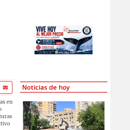
Noticias de hoy
cas en
o
turas
stivo