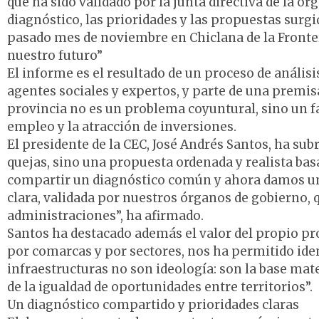
que ha sido validado por la junta directiva de la o
diagnóstico, las prioridades y las propuestas surg
pasado mes de noviembre en Chiclana de la Frontera
nuestro futuro”
El informe es el resultado de un proceso de análisi
agentes sociales y expertos, y parte de una premisa
provincia no es un problema coyuntural, sino un fa
empleo y la atracción de inversiones.
El presidente de la CEC, José Andrés Santos, ha s
quejas, sino una propuesta ordenada y realista ba
compartir un diagnóstico común y ahora damos un 
clara, validada por nuestros órganos de gobierno, q
administraciones”, ha afirmado.
Santos ha destacado además el valor del propio pro
por comarcas y por sectores, nos ha permitido ident
infraestructuras no son ideología: son la base mate
de la igualdad de oportunidades entre territorios”.
Un diagnóstico compartido y prioridades claras