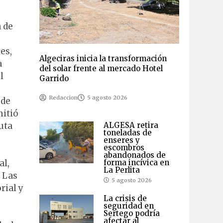
 de
es,
Algeciras inicia la transformación
a
del solar frente al mercado Hotel
l
Garrido
Redaccion
5 agosto 2026
 de
mitió
uta
ALGESA retira
toneladas de
enseres y
escombros
abandonados de
al,
forma incívica en
La Perlita
. Las
5 agosto 2026
rial y
La crisis de
seguridad en
Sertego podría
afectar al