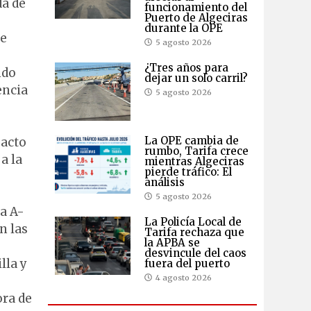
da de
funcionamiento del
Puerto de Algeciras
durante la OPE
ve
5 agosto 2026
¿Tres años para
ndo
dejar un solo carril?
encia
5 agosto 2026
La OPE cambia de
pacto
rumbo, Tarifa crece
a la
mientras Algeciras
pierde tráfico: El
análisis
5 agosto 2026
la A-
La Policía Local de
n las
Tarifa rechaza que
la APBA se
desvincule del caos
lla y
fuera del puerto
4 agosto 2026
ora de