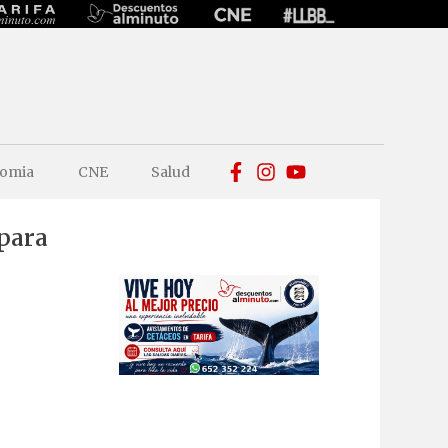
omia
CNE
Salud
 para