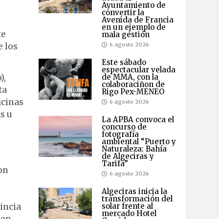
Ayuntamiento de
convertir la
Avenida de Francia
en un ejemplo de
te
mala gestión
e los
6 agosto 2026
Este sábado
espectacular velada
),
de MMA, con la
colaboraciñon de
ta
Rigo Pex-MENEO
icinas
6 agosto 2026
s u
La APBA convoca el
concurso de
fotografía
ambiental “Puerto y
Naturaleza: Bahía
de Algeciras y
Tarifa”
on
6 agosto 2026
Algeciras inicia la
transformación del
solar frente al
incia
mercado Hotel