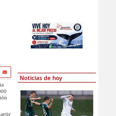
Noticias de hoy
ia
000
xión
artir