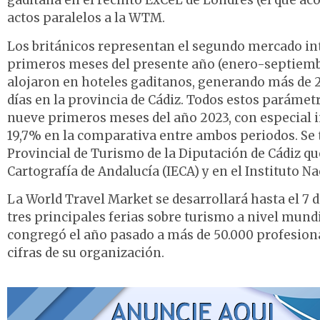
gaditana en el recinto ExCeL de Londres (el que acog
actos paralelos a la WTM.
Los británicos representan el segundo mercado in
primeros meses del presente año (enero-septiembr
alojaron en hoteles gaditanos, generando más de 2
días en la provincia de Cádiz. Todos estos paráme
nueve primeros meses del año 2023, con especial 
19,7% en la comparativa entre ambos periodos. Se t
Provincial de Turismo de la Diputación de Cádiz que,
Cartografía de Andalucía (IECA) y en el Instituto Nac
La World Travel Market se desarrollará hasta el 7 d
tres principales ferias sobre turismo a nivel mundi
congregó el año pasado a más de 50.000 profesiona
cifras de su organización.