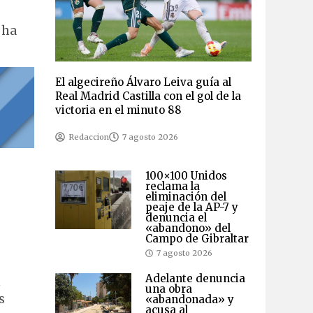
 ha
El algecireño Álvaro Leiva guía al
Real Madrid Castilla con el gol de la
victoria en el minuto 88
Redaccion
7 agosto 2026
100×100 Unidos
reclama la
eliminación del
peaje de la AP-7 y
denuncia el
«abandono» del
Campo de Gibraltar
7 agosto 2026
Adelante denuncia
n
una obra
s
«abandonada» y
acusa al