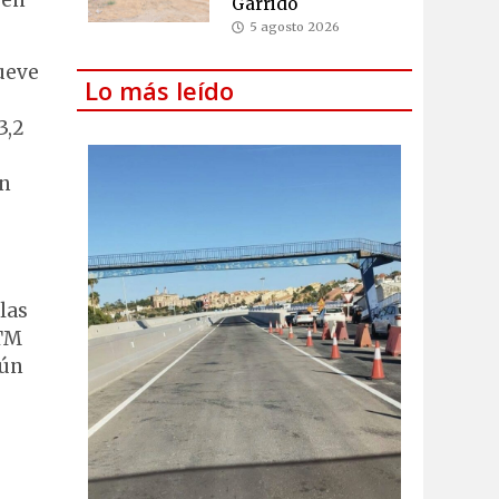
 en
Garrido
5 agosto 2026
ueve
Lo más leído
3,2
un
las
WTM
gún