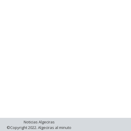
Noticias Algeciras
©Copyright 2022. Algeciras al minuto