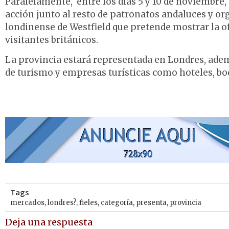
Paralelamente, entre los días 5 y 10 de noviembre,
acción junto al resto de patronatos andaluces y o
londinense de Westfield que pretende mostrar la of
visitantes británicos.
La provincia estará representada en Londres, adem
de turismo y empresas turísticas como hoteles, b
Tags
mercados
,
londres?
,
fieles
,
categoría
,
presenta
,
provincia
Deja una respuesta