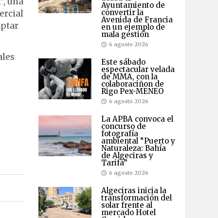
”, una
Ayuntamiento de
convertir la
ercial
Avenida de Francia
aptar
en un ejemplo de
mala gestión
6 agosto 2026
ales
Este sábado
espectacular velada
de MMA, con la
colaboraciñon de
Rigo Pex-MENEO
6 agosto 2026
La APBA convoca el
concurso de
fotografía
ambiental “Puerto y
Naturaleza: Bahía
de Algeciras y
Tarifa”
6 agosto 2026
Algeciras inicia la
transformación del
solar frente al
mercado Hotel