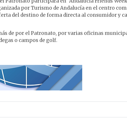
 el Patronato participará en “Andalucia Friends Week
rganizada por Turismo de Andalucía en el centro com
erta del destino de forma directa al consumidor y c
ás de por el Patronato, por varias oficinas municip
odegas o campos de golf.