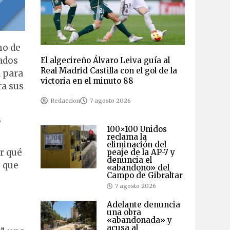
mo de
cados
El algecireño Álvaro Leiva guía al
Real Madrid Castilla con el gol de la
a para
victoria en el minuto 88
ra sus
Redaccion
7 agosto 2026
s
100×100 Unidos
reclama la
eliminación del
r qué
peaje de la AP-7 y
denuncia el
s que
«abandono» del
Campo de Gibraltar
7 agosto 2026
Adelante denuncia
una obra
«abandonada» y
acusa al