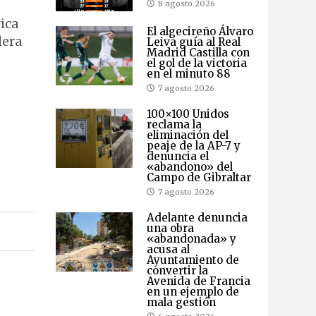
8 agosto 2026
ica
El algecireño Álvaro
lera
Leiva guía al Real
Madrid Castilla con
el gol de la victoria
en el minuto 88
7 agosto 2026
100×100 Unidos
reclama la
eliminación del
peaje de la AP-7 y
denuncia el
«abandono» del
Campo de Gibraltar
7 agosto 2026
Adelante denuncia
una obra
«abandonada» y
acusa al
Ayuntamiento de
convertir la
Avenida de Francia
en un ejemplo de
mala gestión