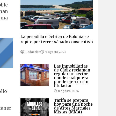
oble
rman
noma
La pesadilla eléctrica de Bolonia se
repite por tercer sábado consecutivo
Redacción
9 agosto 2026
Las inmobiliarias
de Cádiz reclaman
regular un sector
donde cualquiera
puede ejercer sin
titulación
ollo
8 agosto 2026
Tarifa se prepara
hoy para una noche
tener
de Artes Marciales
Mixtas (MMA)