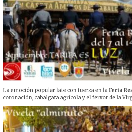
La emoción popular late con fuerza en la
Feria Rea
coronación, cabalgata agrícola y el fervor de la Vir