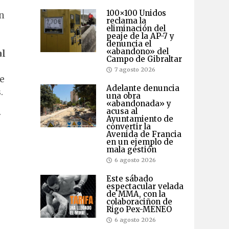
100×100 Unidos
on
reclama la
eliminación del
peaje de la AP-7 y
denuncia el
«abandono» del
al
Campo de Gibraltar
7 agosto 2026
de
Adelante denuncia
.
una obra
«abandonada» y
acusa al
.
Ayuntamiento de
convertir la
Avenida de Francia
en un ejemplo de
mala gestión
6 agosto 2026
Este sábado
espectacular velada
de MMA, con la
colaboraciñon de
Rigo Pex-MENEO
6 agosto 2026