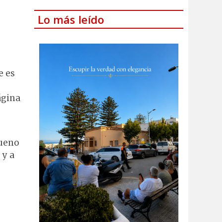
Lo más leído
e es
ágina
bueno
 y a