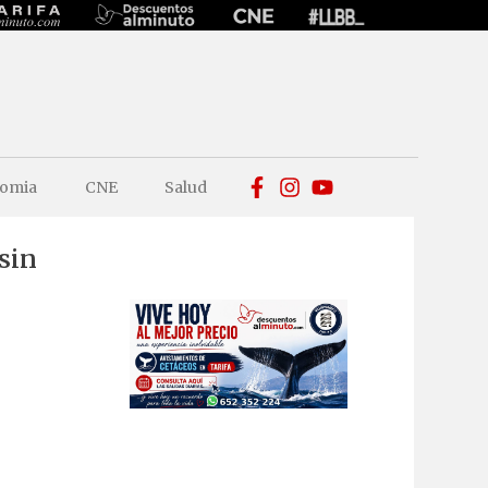
omia
CNE
Salud
 sin