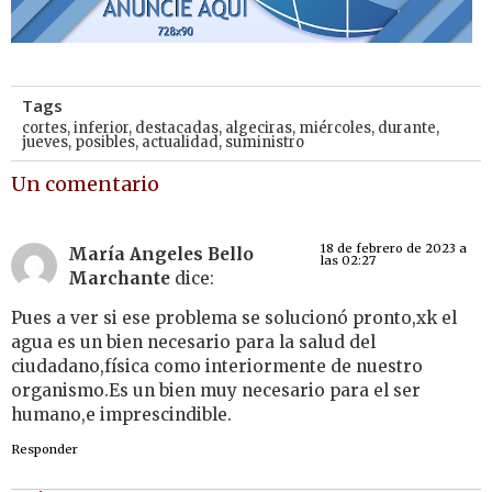
Tags
cortes
,
inferior
,
destacadas
,
algeciras
,
miércoles
,
durante
,
jueves
,
posibles
,
actualidad
,
suministro
Un comentario
18 de febrero de 2023 a
María Angeles Bello
las 02:27
Marchante
dice:
Pues a ver si ese problema se solucionó pronto,xk el
agua es un bien necesario para la salud del
ciudadano,física como interiormente de nuestro
organismo.Es un bien muy necesario para el ser
humano,e imprescindible.
Responder