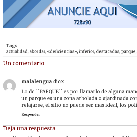
Tags
actualidad
,
abordar
,
«deficiencias»
,
inferior
,
destacadas
,
parque
Un comentario
malalengua
dice:
Lo de ´´PARQUE´´ es por llamarlo de alguna mane
un parque es una zona arbolada o ajardinada co
relajarse, el sitio no puede ser mas ideal, los pol
Responder
Deja una respuesta