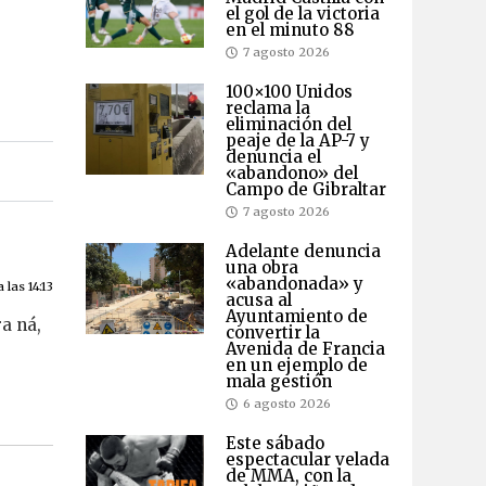
el gol de la victoria
en el minuto 88
7 agosto 2026
100×100 Unidos
reclama la
eliminación del
peaje de la AP-7 y
denuncia el
«abandono» del
Campo de Gibraltar
7 agosto 2026
Adelante denuncia
una obra
«abandonada» y
las 14:13
acusa al
Ayuntamiento de
a ná,
convertir la
Avenida de Francia
en un ejemplo de
mala gestión
6 agosto 2026
Este sábado
espectacular velada
de MMA, con la