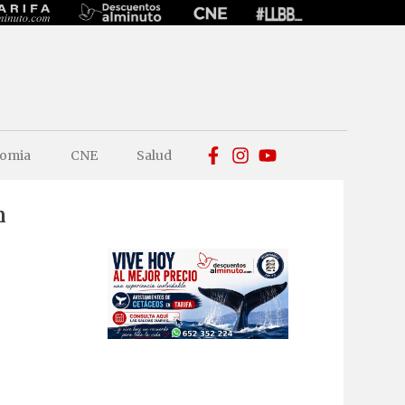
omia
CNE
Salud
n