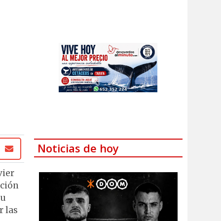
Noticias de hoy
vier
ación
su
r las