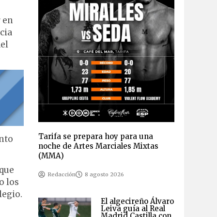
 en
cia
el
Tarifa se prepara hoy para una
ento
noche de Artes Marciales Mixtas
(MMA)
 que
Redacción
8 agosto 2026
o los
legio.
El algecireño Álvaro
Leiva guía al Real
Madrid Castilla con