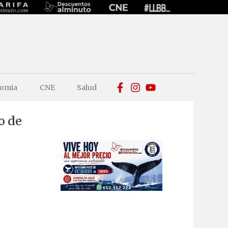
omia
CNE
Salud
o de