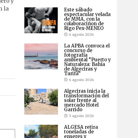
dero y
n la
Este sábado
espectacular velada
de MMA, con la
colaboraciñon de
Rigo Pex-MENEO
6 agosto 2026
La APBA convoca el
concurso de
fotografía
ambiental “Puerto y
Naturaleza: Bahía
de Algeciras y
Tarifa”
6 agosto 2026
Algeciras inicia la
transformación del
solar frente al
mercado Hotel
Garrido
5 agosto 2026
ALGESA retira
toneladas de
enseres y