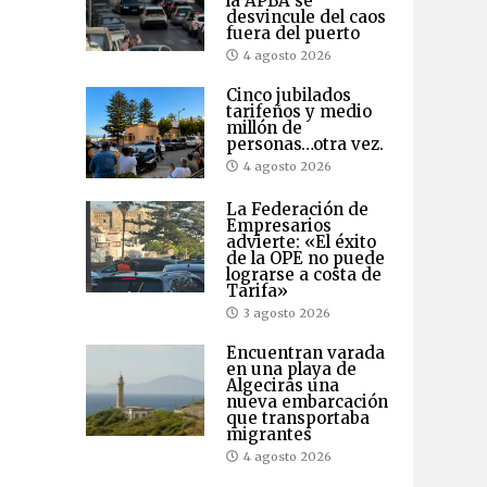
la APBA se
desvincule del caos
fuera del puerto
4 agosto 2026
Cinco jubilados
tarifeños y medio
millón de
personas…otra vez.
4 agosto 2026
La Federación de
Empresarios
advierte: «El éxito
de la OPE no puede
lograrse a costa de
Tarifa»
3 agosto 2026
Encuentran varada
en una playa de
Algeciras una
nueva embarcación
que transportaba
migrantes
4 agosto 2026