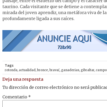
paisaje, entre el esfuerzo del campo y el carácter
taurino. Cada visitante que se detiene a contempla
mirada del joven aprendiz, una metáfora viva de la
profundamente ligada a sus raíces.
Tags
rotonda
,
actualidad
,
bronce
,
brava(
,
ganaderias
,
gibraltar
,
campo
Deja una respuesta
Tu dirección de correo electrónico no será publica
Comentario
*