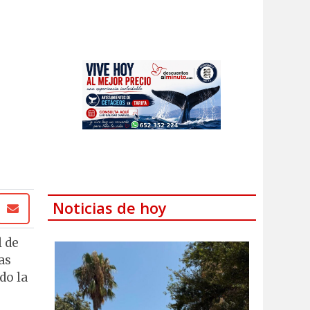
Noticias de hoy
l de
as
do la