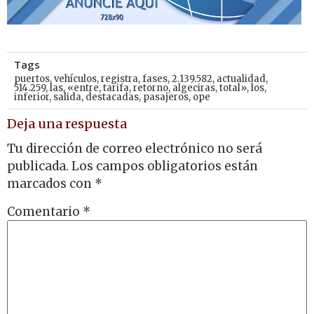
Tags
puertos
,
vehículos
,
registra
,
fases
,
2.139.582
,
actualidad
,
514.259
,
las
,
«entre
,
tarifa
,
retorno
,
algeciras
,
total»
,
los
,
inferior
,
salida
,
destacadas
,
pasajeros
,
ope
Deja una respuesta
Tu dirección de correo electrónico no será
publicada.
Los campos obligatorios están
marcados con
*
Comentario
*