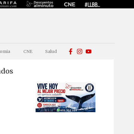
omia
CNE
Salud
ados