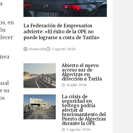
a
os, en
La Federación de Empresarios
ión
advierte: «El éxito de la OPE no
lecer
puede lograrse a costa de Tarifa»
Redacción
3 agosto 2026
ínea
Abierto el nuevo
acceso sur de
Algeciras en
dirección a Tarifa
nual
31 julio 2026
e su
La crisis de
os
seguridad en
Sertego podría
afectar al
funcionamiento del
Puerto de Algeciras
durante la OPE
5 agosto 2026