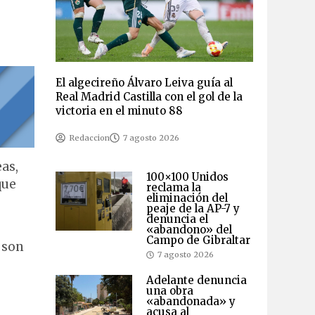
El algecireño Álvaro Leiva guía al
Real Madrid Castilla con el gol de la
victoria en el minuto 88
Redaccion
7 agosto 2026
as,
100×100 Unidos
que
reclama la
eliminación del
peaje de la AP-7 y
denuncia el
«abandono» del
Campo de Gibraltar
 son
7 agosto 2026
Adelante denuncia
una obra
«abandonada» y
acusa al