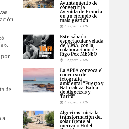
Ayuntamiento de
convertir la
Avenida de Francia
vas
en un ejemplo de
zación
mala gestión
6 agosto 2026
Este sábado
55
espectacular velada
ía».
de MMA, con la
colaboraciñon de
Rigo Pex-MENEO
 por
6 agosto 2026
La APBA convoca el
concurso de
fotografía
ambiental “Puerto y
Naturaleza: Bahía
ta de
de Algeciras y
Tarifa”
6 agosto 2026
Algeciras inicia la
transformación del
n a
solar frente al
mercado Hotel