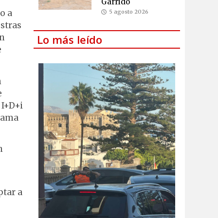
Garrido
o a
5 agosto 2026
stras
Lo más leído
en
e
n
e
 I+D+i
grama
n
ptar a