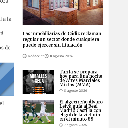
jora
 a la
tá
Las inmobiliarias de Cádiz reclaman
regular un sector donde cualquiera
puede ejercer sin titulación
os de
Redacción
8 agosto 2026
Tarifa se prepara
hoy para una noche
de Artes Marciales
Mixtas (MMA)
8 agosto 2026
El algecireño Álvaro
el
Leiva guía al Real
s
Madrid Castilla con
el gol de la victoria
a
en el minuto 88
7 agosto 2026