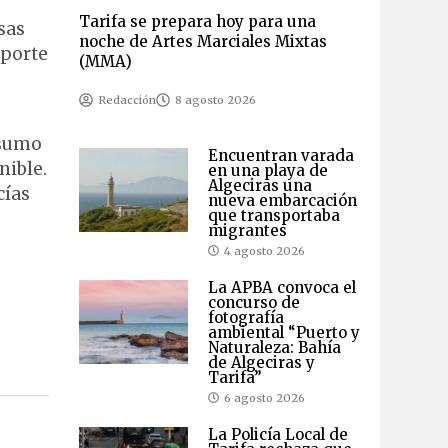
Tarifa se prepara hoy para una
sas
noche de Artes Marciales Mixtas
sporte
(MMA)
Redacción
8 agosto 2026
nsumo
Encuentran varada
nible.
en una playa de
Algeciras una
cías
nueva embarcación
que transportaba
migrantes
4 agosto 2026
La APBA convoca el
concurso de
fotografía
ambiental “Puerto y
Naturaleza: Bahía
de Algeciras y
Tarifa”
6 agosto 2026
La Policía Local de