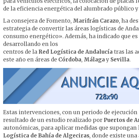
para vehículos eléctricos, la colocación de placas
de la eficiencia energética del alumbrado público y
La consejera de Fomento,
Marifrán Carazo
, ha de
estrategia de convertir las áreas logísticas de And
consumo energético». Además, ha indicado que es el
desarrollando en los
centros de la
Red Logística de Andalucía
tras las a
este año en áreas de
Córdoba
,
Málaga
y
Sevilla
.
Estas intervenciones, con un periodo de ejecución d
resultado de un estudio realizado por
Puertos de A
autonómicas, para aplicar medidas que supongan l
Logística de Bahía de Algeciras
, donde existe un