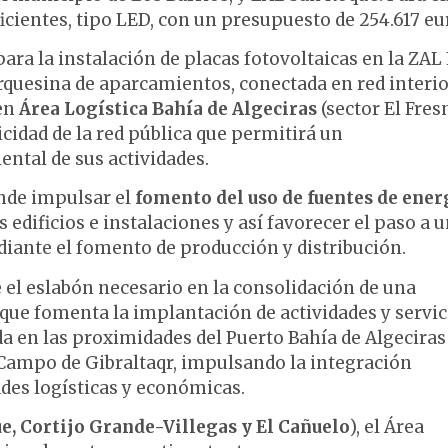
ientes, tipo LED, con un presupuesto de 254.617 eur
ara la instalación de placas fotovoltaicas en la ZAL 
quesina de aparcamientos, conectada en red interio
 en
Área Logística Bahía de Algeciras
(sector El Fres
cidad de la red pública que permitirá un
ntal de sus actividades.
nde impulsar el
fomento del uso de fuentes de ener
dificios e instalaciones y así favorecer el paso a 
iante el fomento de producción y distribución.
 el eslabón necesario en la consolidación de una
 que fomenta la implantación de actividades y servic
da en las proximidades del Puerto Bahía de Algeciras
 Campo de Gibraltaqr, impulsando la integración
dades logísticas y económicas.
e, Cortijo Grande-Villegas y El Cañuelo
), el Área