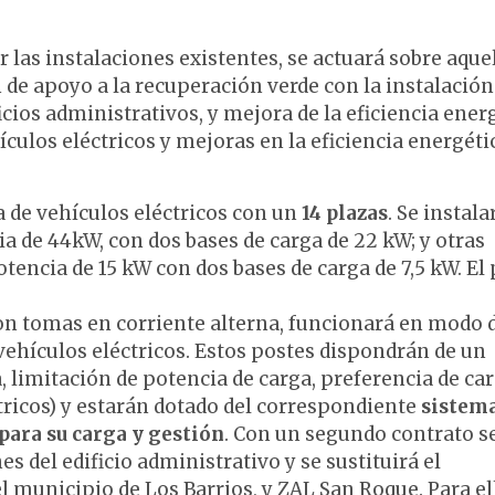
r las instalaciones existentes, se actuará sobre aque
de apoyo a la recuperación verde con la instalación
cios administrativos, y mejora de la eficiencia ener
ículos eléctricos y mejoras en la eficiencia energéti
a de vehículos eléctricos con un
14 plazas
. Se instala
a de 44kW, con dos bases de carga de 22 kW; y otras
encia de 15 kW con dos bases de carga de 7,5 kW. El
con tomas en corriente alterna, funcionará en modo 
 vehículos eléctricos. Estos postes dispondrán de un
 limitación de potencia de carga, preferencia de car
tricos) y estarán dotado del correspondiente
sistem
 para su carga y gestión
. Con un segundo contrato s
es del edificio administrativo y se sustituirá el
l municipio de Los Barrios, y ZAL San Roque. Para el