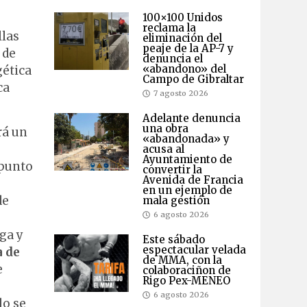
100×100 Unidos
reclama la
llas
eliminación del
peaje de la AP-7 y
 de
denuncia el
«abandono» del
gética
Campo de Gibraltar
ca
7 agosto 2026
Adelante denuncia
una obra
rá un
«abandonada» y
acusa al
Ayuntamiento de
 punto
convertir la
Avenida de Francia
en un ejemplo de
de
mala gestión
6 agosto 2026
ga y
Este sábado
espectacular velada
a de
de MMA, con la
e
colaboraciñon de
Rigo Pex-MENEO
6 agosto 2026
lo se