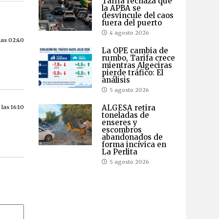
Tarifa rechaza que
la APBA se
desvincule del caos
fuera del puerto
4 agosto 2026
las 02:40
La OPE cambia de
rumbo, Tarifa crece
mientras Algeciras
pierde tráfico: El
análisis
5 agosto 2026
ALGESA retira
las 16:10
toneladas de
enseres y
escombros
abandonados de
forma incívica en
La Perlita
5 agosto 2026