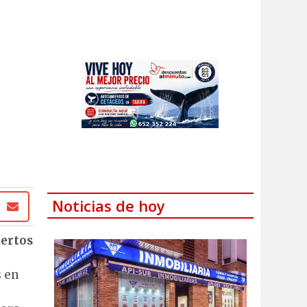
Noticias de hoy
uertos
s en