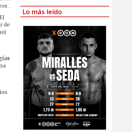
os .
Lo más leído
El
r de
no)
gías
una
ios