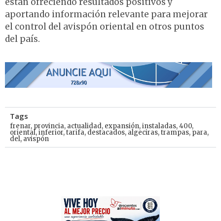
están ofreciendo resultados positivos y
aportando información relevante para mejorar
el control del avispón oriental en otros puntos
del país.
Tags
frenar
,
provincia
,
actualidad
,
expansión
,
instaladas
,
400
,
oriental
,
inferior
,
tarifa
,
destacados
,
algeciras
,
trampas
,
para
,
del
,
avispón