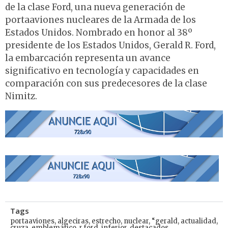
de la clase Ford, una nueva generación de
portaaviones nucleares de la Armada de los
Estados Unidos. Nombrado en honor al 38º
presidente de los Estados Unidos, Gerald R. Ford,
la embarcación representa un avance
significativo en tecnología y capacidades en
comparación con sus predecesores de la clase
Nimitz.
Tags
portaaviones
,
algeciras
,
estrecho
,
nuclear
,
“gerald
,
actualidad
,
cruza
,
emblemático
,
r.ford
,
inferior
,
destacados