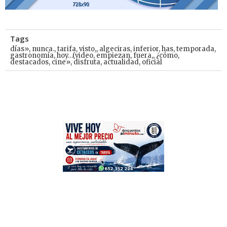
Tags
días»
,
nunca.
,
tarifa
,
visto,
,
algeciras
,
inferior
,
has
,
temporada
,
gastronomía
,
hoy…(video
,
empiezan
,
fuera,
,
¿cómo
,
destacados
,
cine»
,
disfruta
,
actualidad
,
oficial