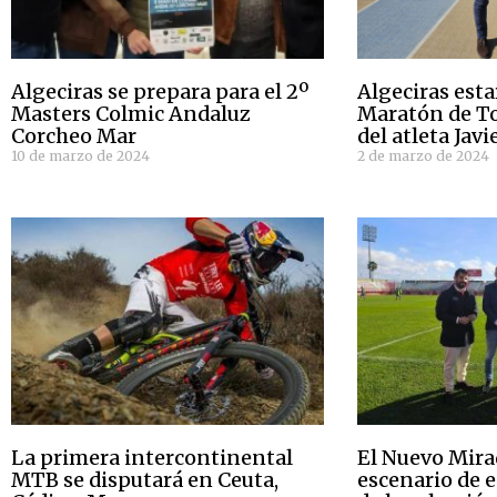
Algeciras se prepara para el 2º
Algeciras esta
Masters Colmic Andaluz
Maratón de T
Corcheo Mar
del atleta Javi
10 de marzo de 2024
2 de marzo de 2024
La primera intercontinental
El Nuevo Mira
MTB se disputará en Ceuta,
escenario de