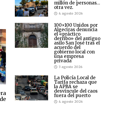
millón de personas…
otra vez.
4 agosto 2026
100×100 Unidos por
Algeciras denuncia
el «práctico
derribo» del antiguo
asilo San José tras el
acuerdo del
gobierno local con
una empresa
privada
3 agosto 2026
La Policía Local de
Tarifa rechaza que
la APBA se
desvincule del caos
era
fuera del puerto
 de
4 agosto 2026