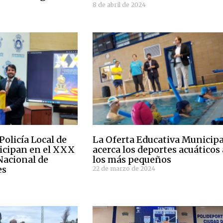
8 de abril de 2024
Policía Local de
La Oferta Educativa Municipa
ticipan en el XXX
acerca los deportes acuáticos 
acional de
los más pequeños
es
22 de marzo de 2024