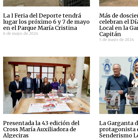
La I Feria del Deporte tendrá
Más de doscie
lugar los próximo 6 y 7 de mayo
celebran el D
en el Parque María Cristina
Local en la Ga
Capitán
6 de mayo de 2024
5 de mayo de 2024
Presentada la 43 edición del
La Garganta de
Cross María Auxiliadora de
protagonista d
Algeciras
Senderismo Lo