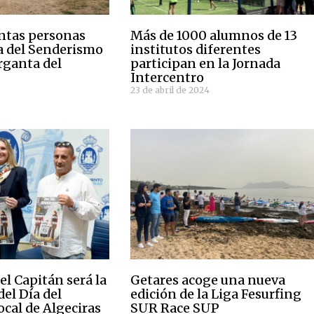
ntas personas
Más de 1000 alumnos de 13
ía del Senderismo
institutos diferentes
rganta del
participan en la Jornada
Intercentro
23 de abril de 2024
l Capitán será la
Getares acoge una nueva
el Día del
edición de la Liga Fesurfing
cal de Algeciras
SUR Race SUP