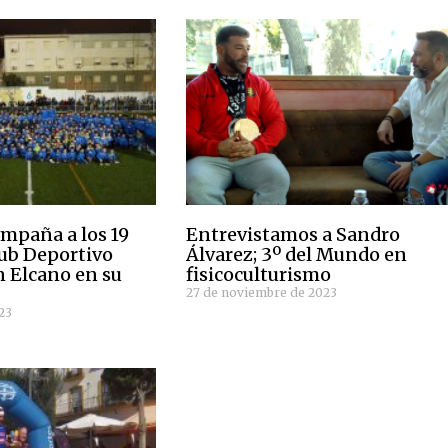
mpaña a los 19
Entrevistamos a Sandro
lub Deportivo
Álvarez; 3º del Mundo en
n Elcano en su
fisicoculturismo
27 de noviembre de 2023
23