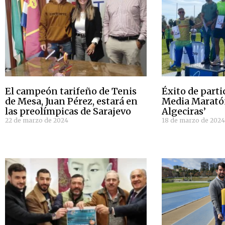
El campeón tarifeño de Tenis
Éxito de parti
de Mesa, Juan Pérez, estará en
Media Maratón
las preolímpicas de Sarajevo
Algeciras’
22 de marzo de 2024
18 de marzo de 202