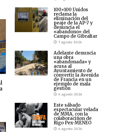
100×100 Unidos
reclama la
eliminación del
peaje de la AP-7 y
denuncia el
«abandono» del
Campo de Gibraltar
7 agosto 2026
Adelante denuncia
una obra
«abandonada» y
acusa al
Ayuntamiento de
convertir la Avenida
de Francia en un
l
ejemplo de mala
a
gestión
6 agosto 2026
Este sábado
espectacular velada
de MMA, con la
colaboraciñon de
Rigo Pex-MENEO
6 agosto 2026