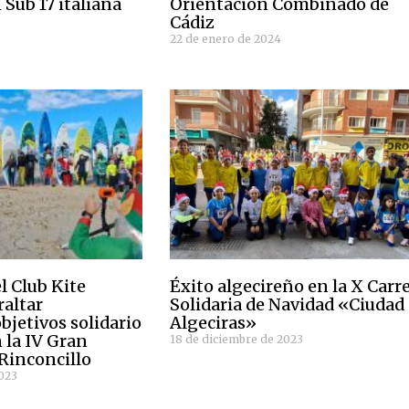
 Sub 17 italiana
Orientación Combinado de
Cádiz
22 de enero de 2024
el Club Kite
Éxito algecireño en la X Carr
altar
Solidaria de Navidad «Ciudad
bjetivos solidario
Algeciras»
 la IV Gran
18 de diciembre de 2023
Rinconcillo
2023