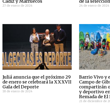
Cádiz y Marruecos
de la selección
27 de enero de 2024
24 de enero de 2024
Juliá anuncia que el próximo 29
Barrio Vivo y 
de enero se celebrará la XXXVII
Campo de Gibr
Gala del Deporte
compartirán o
y deportivo en
18 de enero de 2024
Remada de El 
21 de diciembre de 