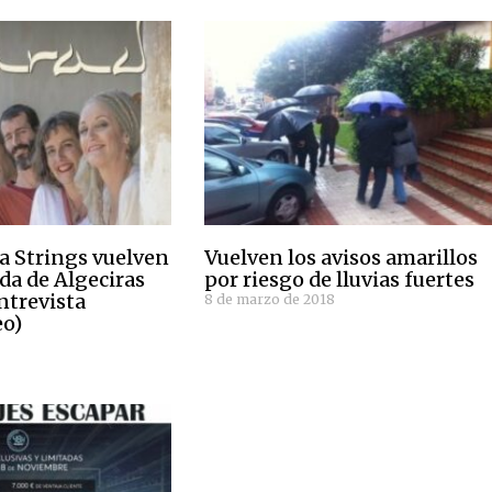
a Strings vuelven
Vuelven los avisos amarillos
ida de Algeciras
por riesgo de lluvias fuertes
ntrevista
8 de marzo de 2018
eo)