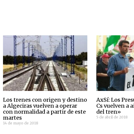
Los trenes con origen y destino
AxSí: Los Pre
a Algeciras vuelven a operar
Cs vuelven a a
con normalidad a partir de este
del tren»
martes
5 de abril de 2018
14 de mayo de 2018