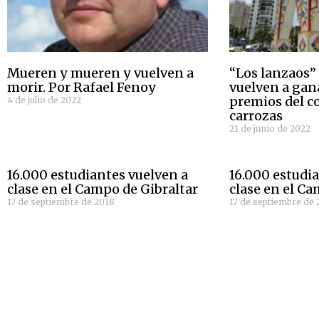
Mueren y mueren y vuelven a
“Los lanzaos”
morir. Por Rafael Fenoy
vuelven a gan
premios del c
4 de julio de 2022
carrozas
21 de junio de 2022
16.000 estudiantes vuelven a
16.000 estudi
clase en el Campo de Gibraltar
clase en el Ca
17 de septiembre de 2018
17 de septiembre de 