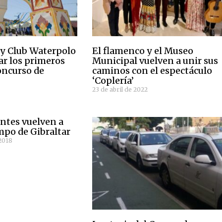
 y Club Waterpolo
El flamenco y el Museo
ar los primeros
Municipal vuelven a unir sus
oncurso de
caminos con el espectáculo
‘Coplería’
23 de abril de 2022
antes vuelven a
mpo de Gibraltar
2018