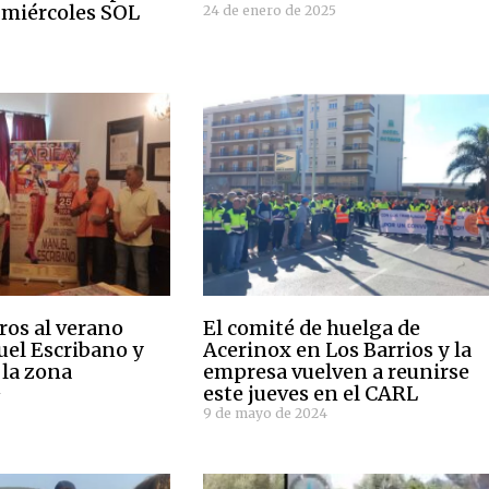
 miércoles SOL
24 de enero de 2025
5
ros al verano
El comité de huelga de
uel Escribano y
Acerinox en Los Barrios y la
 la zona
empresa vuelven a reunirse
este jueves en el CARL
4
9 de mayo de 2024