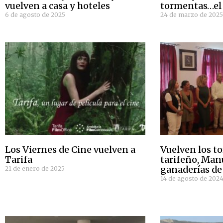
vuelven a casa y hoteles
tormentas…el
6 de agosto de 2025
24 de marzo de 202
Los Viernes de Cine vuelven a
Vuelven los to
Tarifa
tarifeño, Man
ganaderías de
21 de enero de 2025
14 de agosto de 202