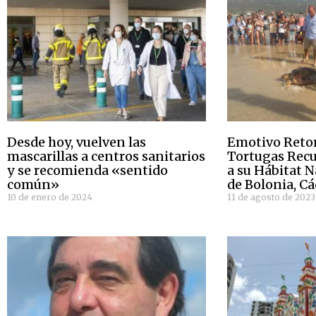
Desde hoy, vuelven las
Emotivo Retor
mascarillas a centros sanitarios
Tortugas Rec
y se recomienda «sentido
a su Hábitat N
común»
de Bolonia, Cá
10 de enero de 2024
11 de agosto de 2023