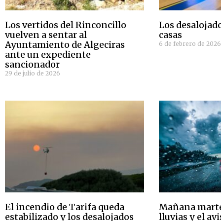
Los vertidos del Rinconcillo
Los desalojado
vuelven a sentar al
casas
Ayuntamiento de Algeciras
6 de febrero de 202
ante un expediente
sancionador
29 de julio de 2026
El incendio de Tarifa queda
Mañana marte
estabilizado y los desalojados
lluvias y el av