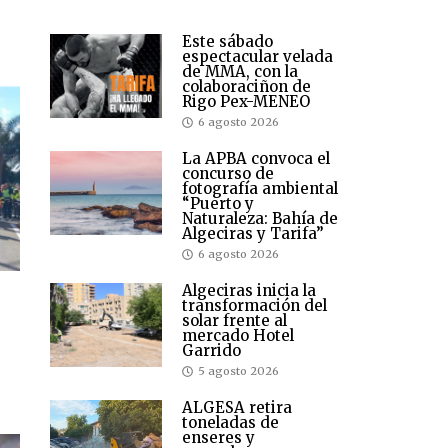
Este sábado
espectacular velada
de MMA, con la
colaboraciñon de
Rigo Pex-MENEO
6 agosto 2026
La APBA convoca el
concurso de
fotografía ambiental
“Puerto y
Naturaleza: Bahía de
Algeciras y Tarifa”
6 agosto 2026
Algeciras inicia la
transformación del
solar frente al
mercado Hotel
Garrido
5 agosto 2026
ALGESA retira
toneladas de
enseres y