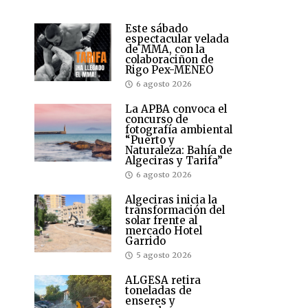
Este sábado
espectacular velada
de MMA, con la
colaboraciñon de
Rigo Pex-MENEO
6 agosto 2026
La APBA convoca el
concurso de
fotografía ambiental
“Puerto y
Naturaleza: Bahía de
Algeciras y Tarifa”
6 agosto 2026
Algeciras inicia la
transformación del
solar frente al
mercado Hotel
Garrido
5 agosto 2026
ALGESA retira
toneladas de
enseres y