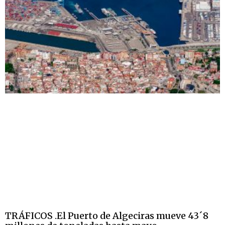
TRÁFICOS .El Puerto de Algeciras mueve 43´8