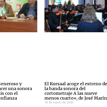
 Beneroso y
El Kursaal acoge el estreno d
cer una sonora
la banda sonora del
sis con el
cortometraje A las nueve
onfianza
menos cuarto», de José Marí
30 de enero de 2010