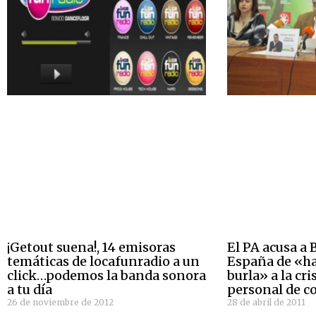
¡Getout suena!, 14 emisoras
El PA acusa a
temáticas de locafunradio a un
España de «ha
click…podemos la banda sonora
burla» a la cri
a tu día
personal de c
26 de noviembre de 2012
28 de abril de 2011