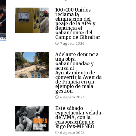
100×100 Unidos
reclama la
eliminación del
peaje de la AP-7 y
denuncia el
«abandono» del
Campo de Gibraltar
7 agosto 2026
Adelante denuncia
una obra
«abandonada» y
acusa al
Ayuntamiento de
convertir la Avenida
de Francia en un
ejemplo de mala
gestión
6 agosto 2026
e
Este sábado
espectacular velada
de MMA, con la
colaboraciñon de
n
Rigo Pex-MENEO
6 agosto 2026