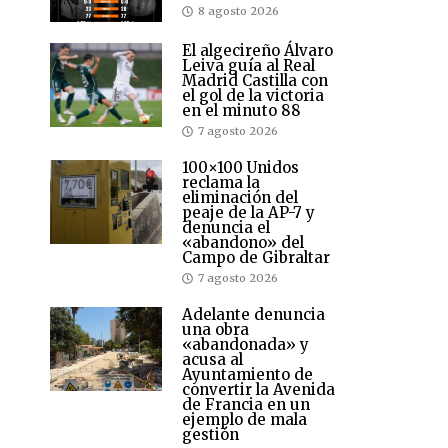
8 agosto 2026
El algecireño Álvaro
Leiva guía al Real
Madrid Castilla con
el gol de la victoria
en el minuto 88
7 agosto 2026
100×100 Unidos
reclama la
eliminación del
peaje de la AP-7 y
denuncia el
«abandono» del
Campo de Gibraltar
7 agosto 2026
Adelante denuncia
una obra
«abandonada» y
acusa al
Ayuntamiento de
convertir la Avenida
de Francia en un
ejemplo de mala
gestión