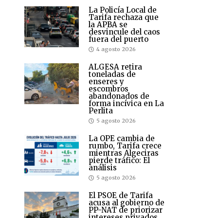
La Policía Local de
Tarifa rechaza que
la APBA se
desvincule del caos
fuera del puerto
4 agosto 2026
ALGESA retira
toneladas de
enseres y
escombros
abandonados de
forma incívica en La
Perlita
5 agosto 2026
La OPE cambia de
rumbo, Tarifa crece
mientras Algeciras
pierde tráfico: El
análisis
5 agosto 2026
El PSOE de Tarifa
acusa al gobierno de
PP-NAT de priorizar
intereses privados