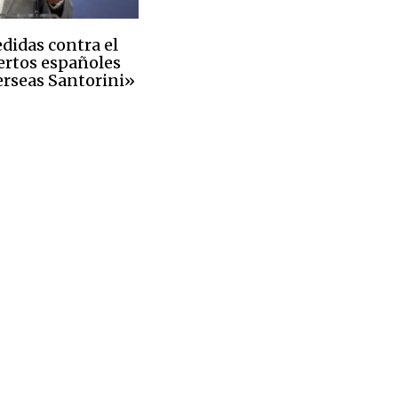
didas contra el
ertos españoles
erseas Santorini»