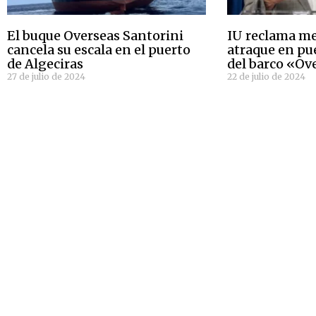
El buque Overseas Santorini
IU reclama me
cancela su escala en el puerto
atraque en pu
de Algeciras
del barco «Ov
27 de julio de 2024
22 de julio de 2024