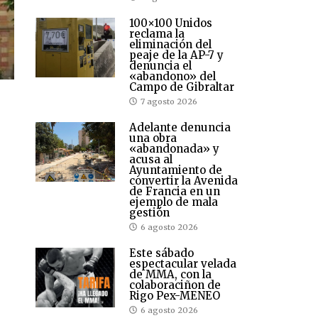
100×100 Unidos
reclama la
eliminación del
peaje de la AP-7 y
denuncia el
«abandono» del
Campo de Gibraltar
7 agosto 2026
Adelante denuncia
una obra
«abandonada» y
acusa al
Ayuntamiento de
convertir la Avenida
de Francia en un
ejemplo de mala
gestión
6 agosto 2026
Este sábado
espectacular velada
de MMA, con la
colaboraciñon de
Rigo Pex-MENEO
6 agosto 2026